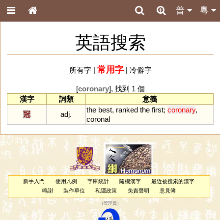
普
粵
英語搜索
常用字
所有字
|
|
冷僻字
[
coronary
], 找到 1 個
漢字
詞類
意義
the
best
,
ranked
the
first
;
coronary
,
冠
adj.
coronal
新手入門
使用凡例
字庫統計
隨機漢字
最近被搜索的漢字
鳴謝
製作單位
私隱政策
免責聲明
意見簿
（
管理員
）