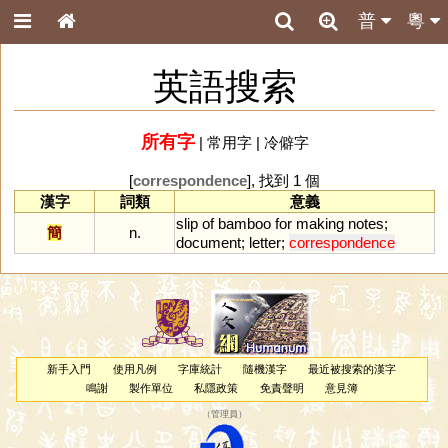
普
粵
英語搜索
所有字
|
常用字
|
冷僻字
[
correspondence
], 找到 1 個
漢字
詞類
意義
slip
of
bamboo
for
making
notes
;
簡
n.
document
;
letter
;
correspondence
新手入門
使用凡例
字庫統計
隨機漢字
最近被搜索的漢字
鳴謝
製作單位
私隱政策
免責聲明
意見簿
（
管理員
）