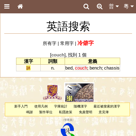
普
粵
英語搜索
冷僻字
所有字
|
常用字
|
[
couch
], 找到 1 個
漢字
詞類
意義
牀
n.
bed
,
couch
;
bench
;
chassis
新手入門
使用凡例
字庫統計
隨機漢字
最近被搜索的漢字
鳴謝
製作單位
私隱政策
免責聲明
意見簿
（
管理員
）