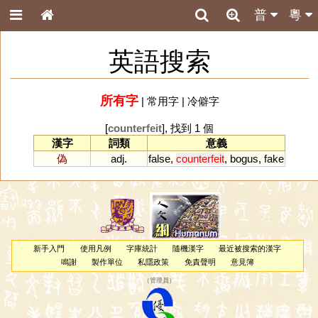
普
粵
英語搜索
所有字
|
常用字
|
冷僻字
[
counterfeit
], 找到 1 個
漢字
詞類
意義
偽
adj.
false
,
counterfeit
,
bogus
,
fake
新手入門
使用凡例
字庫統計
隨機漢字
最近被搜索的漢字
鳴謝
製作單位
私隱政策
免責聲明
意見簿
（
管理員
）