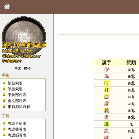
漢字
詞類
假
adj.
中文
ENG
字形
偽
adj.
叚
adj.
部首索引
筆畫索引
奸
adj.
甲骨部件表
曲
adj.
金文部件表
繆
adj.
形義源流通解
義
adj.
字音
虛
adj.
粵語音節表
訛
n.
粵語聲母表
謊
adj.
粵語韻母表
謬
n.