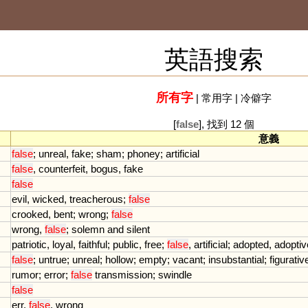
英語搜索
所有字
|
常用字
|
冷僻字
[
false
], 找到 12 個
意義
false
;
unreal
,
fake
;
sham
;
phoney
;
artificial
false
,
counterfeit
,
bogus
,
fake
false
evil
,
wicked
,
treacherous
;
false
crooked
,
bent
;
wrong
;
false
wrong
,
false
;
solemn
and
silent
patriotic
,
loyal
,
faithful
;
public
,
free
;
false
,
artificial
;
adopted
,
adoptiv
false
;
untrue
;
unreal
;
hollow
;
empty
;
vacant
;
insubstantial
;
figurativ
rumor
;
error
;
false
transmission
;
swindle
false
err
,
false
,
wrong