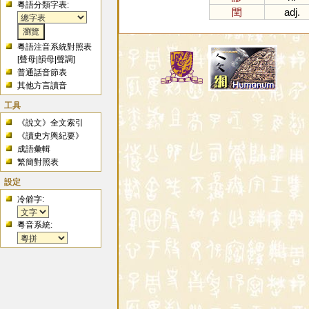
粵語分類字表:
閏
adj.
粵語注音系統對照表
[
聲母
|
韻母
|
聲調
]
普通話音節表
其他方言讀音
工具
《說文》全文索引
《讀史方輿紀要》
成語彙輯
繁簡對照表
設定
冷僻字:
粵音系統: