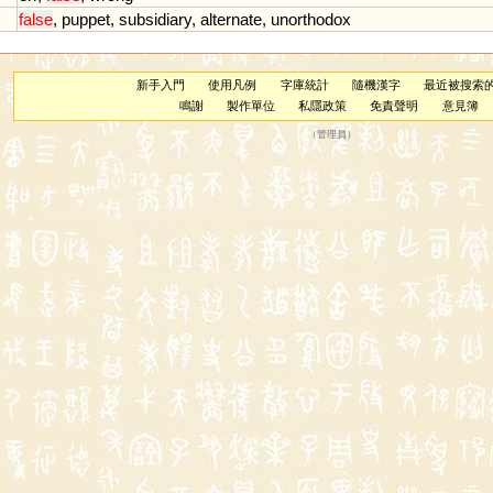
false
,
puppet
,
subsidiary
,
alternate
,
unorthodox
新手入門
使用凡例
字庫統計
隨機漢字
最近被搜索
鳴謝
製作單位
私隱政策
免責聲明
意見簿
（
管理員
）