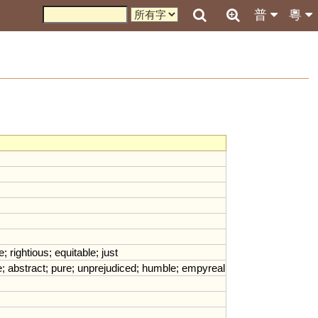
普
粵
e
;
rightious
;
equitable
;
just
e
;
abstract
;
pure
;
unprejudiced
;
humble
;
empyreal