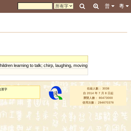
普
粵
hildren
learning
to
talk
;
chirp
,
laughing
,
moving
在線人數： 3038
的漢字
自 2014 年 7 月 8 日起
瀏覽人數： 80473000
使用次數： 294670376