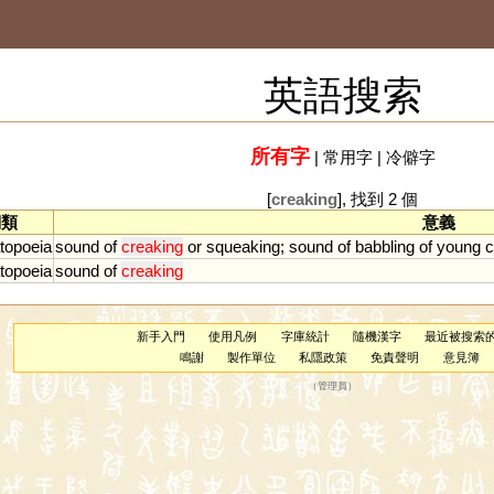
英語搜索
所有字
|
常用字
|
冷僻字
[
creaking
], 找到 2 個
詞類
意義
topoeia
sound
of
creaking
or
squeaking
;
sound
of
babbling
of
young
c
topoeia
sound
of
creaking
新手入門
使用凡例
字庫統計
隨機漢字
最近被搜索
鳴謝
製作單位
私隱政策
免責聲明
意見簿
（
管理員
）