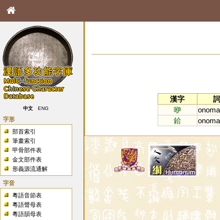
漢字
咿
onoma
中文
ENG
字形
鉿
onoma
部首索引
筆畫索引
甲骨部件表
金文部件表
形義源流通解
字音
粵語音節表
粵語聲母表
粵語韻母表