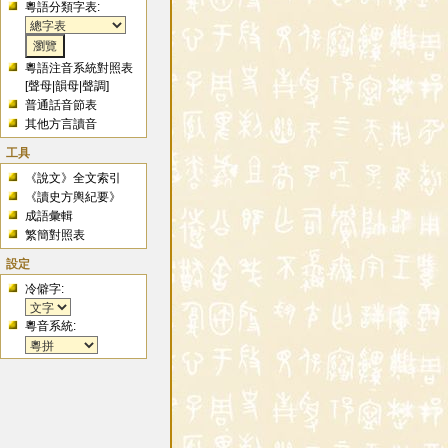
粵語分類字表:
粵語注音系統對照表
[
聲母
|
韻母
|
聲調
]
普通話音節表
其他方言讀音
工具
《說文》全文索引
《讀史方輿紀要》
成語彙輯
繁簡對照表
設定
冷僻字:
粵音系統: