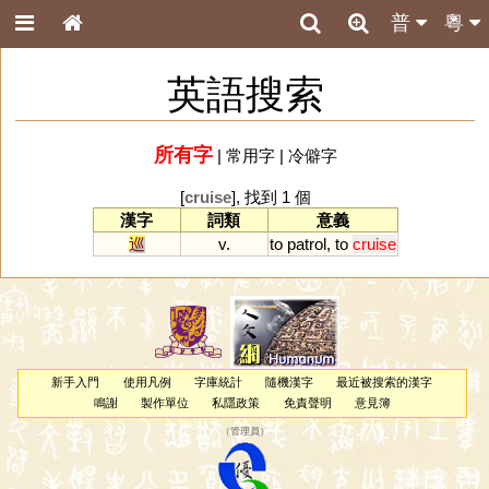
普
粵
英語搜索
所有字
|
常用字
|
冷僻字
[
cruise
], 找到 1 個
漢字
詞類
意義
巡
v.
to
patrol
,
to
cruise
新手入門
使用凡例
字庫統計
隨機漢字
最近被搜索的漢字
鳴謝
製作單位
私隱政策
免責聲明
意見簿
（
管理員
）