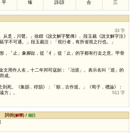
平
臻
諄
/
諄
合
三
33 字
。从辵，川聲。」徐鍇《說文解字繫傳》、段玉裁《說文解字注》
延字不可通。」段玉裁注：「視行者，有所省視之行也。」
形，「
止
」象腳趾，從「
彳
」從「
止
」的字都有行走之意。甲骨
。金文用作人名，十二年邦司寇劍：「冶巡」。表示名叫「
巡
」的
而成。
逆之則死。《集韻．稕韻》：「順，古作巡。」《荀子．禮論》：
遠方」。
511 字
詞例(
) /
解釋
備註
巡