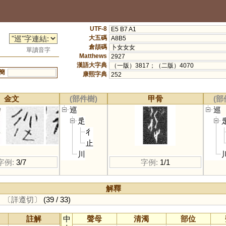
UTF-8
E5 B7 A1
大五碼
A8B5
倉頡碼
卜女女女
單讀音字
Matthews
2927
漢語大字典
（一版）3817；（二版）4070
簡
康熙字典
252
金文
(部件樹)
甲骨
(部
巡
巡
辵
彳
止
川
字例:
3/7
字例:
1/1
解釋
。
〔詳遵切〕
(39 / 33)
註解
中
聲母
清濁
部位