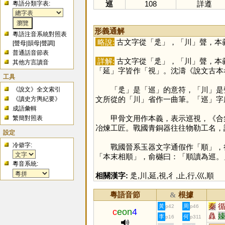
巡
108
詳遵
粵語分類字表:
形義通解
粵語注音系統對照表
略說:
古文字從「
辵
」，「
川
」聲，本
[
聲母
|
韻母
|
聲調
]
普通話音節表
詳解:
古文字從「
辵
」，「
川
」聲，本
其他方言讀音
「
延
」字皆作「
視
」。沈濤《說文古本
工具
「
辵
」是「
巡
」的意符，「
川
」是
《說文》全文索引
文所從的「
川
」省作一曲筆。「
巡
」字
《讀史方輿紀要》
成語彙輯
甲骨文用作本義，表示巡視，《合集》
繁簡對照表
冶煉工匠。戰國青銅器往往物勒工名，
設定
冷僻字:
戰國晉系玉器文字通假作「
順
」，
「本末相順」，俞樾曰：「順讀為巡。
粵音系統:
相關漢字:
辵
,
川
,
延
,
視
,
彳
,
止
,
行
,
巛
,
順
粵語音節
根據
&
秦
黃
周
p42
p46
c
eon
4
灥
李
何
p16
p311