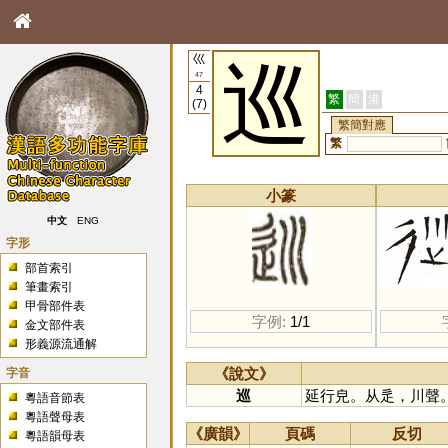
巛
巡
47
4
繁
簡
港
(7)
繁簡對應
繁
小篆
中文
ENG
字形
部首索引
筆畫索引
甲骨部件表
字例:
1/1
金文部件表
形義源流通解
字音
《說文》
巡
延行皃。从辵，川聲
粵語音節表
粵語聲母表
《廣韻》
頁碼
反切
粵語韻母表