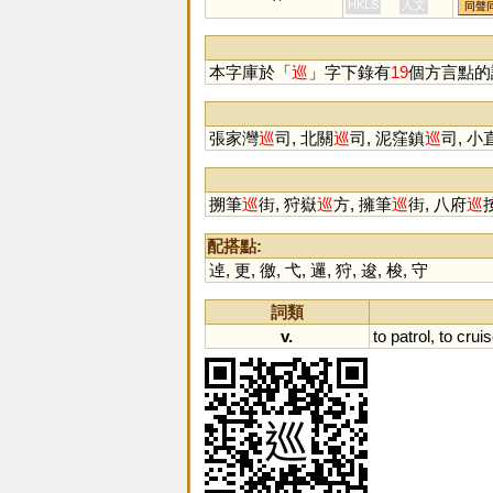
HKLS
人文
同聲
本字庫於「
巡
」字下錄有
19
個方言點的
張家灣
巡
司, 北關
巡
司, 泥窪鎮
巡
司, 小
搠筆
巡
街, 狩嶽
巡
方, 擁筆
巡
街, 八府
巡
配搭點:
逴
,
更
,
徼
,
弋
,
邏
,
狩
,
逡
,
梭
,
守
詞類
v.
to
patrol
,
to
crui