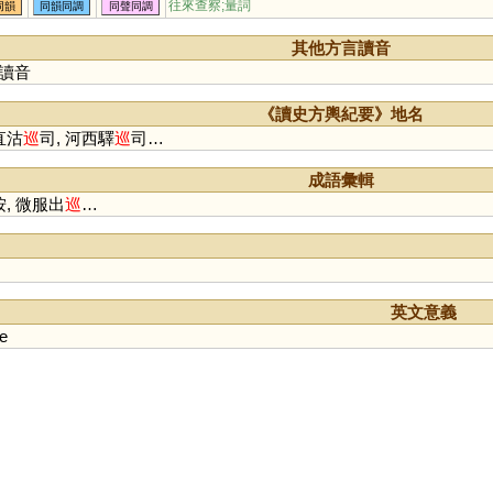
往來查察;量詞
同韻
同韻同調
同聲同調
其他方言讀音
讀音
《讀史方輿紀要》地名
直沽
巡
司, 河西驛
巡
司…
成語彙輯
按, 微服出
巡
…
英文意義
se