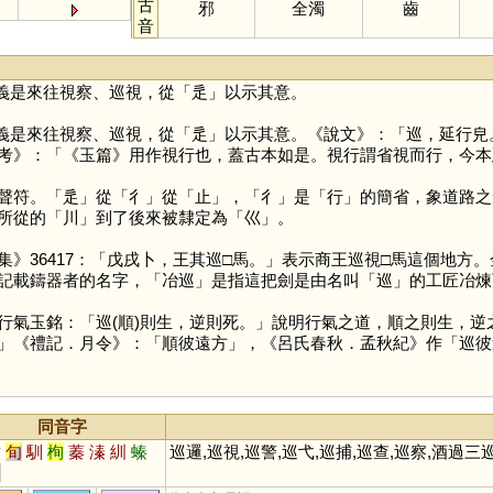
古
邪
全濁
齒
音
義是來往視察、巡視，從「
辵
」以示其意。
義是來往視察、巡視，從「
辵
」以示其意。《說文》：「巡，延行皃
考》：「《玉篇》用作視行也，蓋古本如是。視行謂省視而行，今本
聲符。「
辵
」從「
彳
」從「
止
」，「
彳
」是「
行
」的簡省，象道路之
所從的「
川
」到了後來被隸定為「
巛
」。
36417：「戊戌卜，王其巡□馬。」表示商王巡視□馬這個地方
記載鑄器者的名字，「冶巡」是指這把劍是由名叫「
巡
」的工匠冶煉
行氣玉銘：「巡(順)則生，逆則死。」說明行氣之道，順之則生，
」《禮記．月令》：「順彼遠方」，《呂氏春秋．孟秋紀》作「巡彼
同音字
循
旬
馴
栒
蓁
溱
紃
螓
巡邏,巡視,巡警,巡弋,巡捕,巡查,巡察,酒過三
嫀