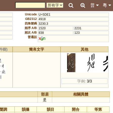
普
粵
Unicode
U+5DE1
GB2312
4918
四角號碼
3230.3
頻序 A/B
1520
2231
頻次 A/B
838
123
普通話
x
n
件樹)
簡帛文字
其他
辵
彳
止
川
字例:
3/3
部居
相關異體
辵
聲調
韻攝
韻目
開合
等第