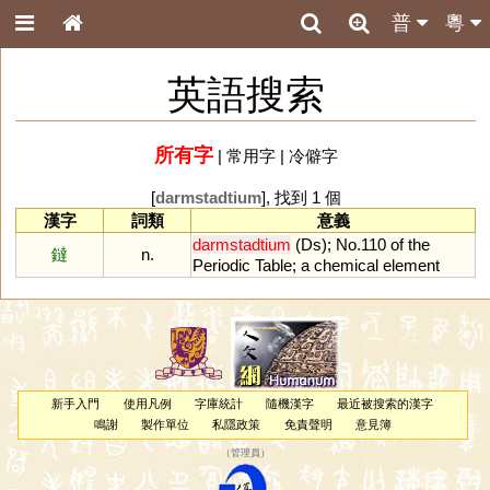
普
粵
英語搜索
所有字
|
常用字
|
冷僻字
[
darmstadtium
], 找到 1 個
漢字
詞類
意義
darmstadtium
(
Ds
);
No
.
110
of
the
鐽
n.
Periodic
Table
;
a
chemical
element
新手入門
使用凡例
字庫統計
隨機漢字
最近被搜索的漢字
鳴謝
製作單位
私隱政策
免責聲明
意見簿
（
管理員
）