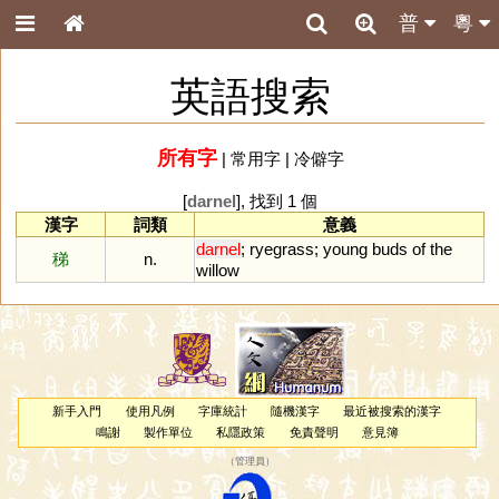
普
粵
英語搜索
所有字
|
常用字
|
冷僻字
[
darnel
], 找到 1 個
漢字
詞類
意義
darnel
;
ryegrass
;
young
buds
of
the
稊
n.
willow
新手入門
使用凡例
字庫統計
隨機漢字
最近被搜索的漢字
鳴謝
製作單位
私隱政策
免責聲明
意見簿
（
管理員
）