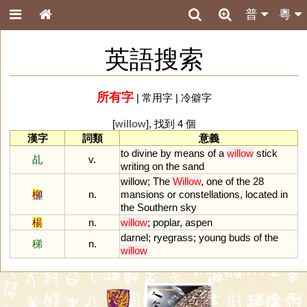
普
粵
英語搜索
所有字
|
常用字
|
冷僻字
[
willow
], 找到 4 個
漢字
詞類
意義
to
divine
by
means
of
a
willow
stick
乩
v.
writing
on
the
sand
willow
;
The
Willow
,
one
of
the
28
柳
n.
mansions
or
constellations
,
located
in
the
Southern
sky
楊
n.
willow
;
poplar
,
aspen
darnel
;
ryegrass
;
young
buds
of
the
稊
n.
willow