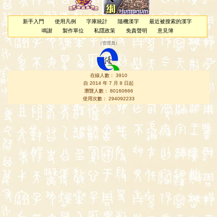
新手入門
使用凡例
字庫統計
隨機漢字
最近被搜索的漢字
鳴謝
製作單位
私隱政策
免責聲明
意見簿
（
管理員
）
在線人數： 3910
自 2014 年 7 月 8 日起
瀏覽人數： 80160666
使用次數： 294092233