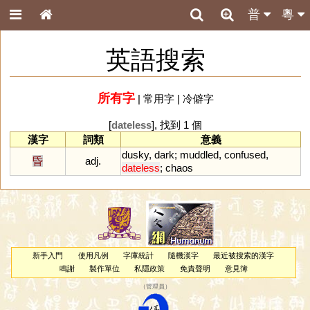
普
粵
英語搜索
所有字
|
常用字
|
冷僻字
[
dateless
], 找到 1 個
漢字
詞類
意義
dusky
,
dark
;
muddled
,
confused
,
昏
adj.
dateless
;
chaos
新手入門
使用凡例
字庫統計
隨機漢字
最近被搜索的漢字
鳴謝
製作單位
私隱政策
免責聲明
意見簿
（
管理員
）