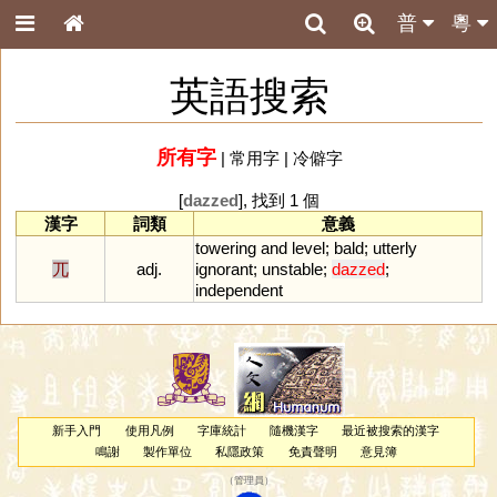
普
粵
英語搜索
所有字
|
常用字
|
冷僻字
[
dazzed
], 找到 1 個
漢字
詞類
意義
towering
and
level
;
bald
;
utterly
兀
adj.
ignorant
;
unstable
;
dazzed
;
independent
新手入門
使用凡例
字庫統計
隨機漢字
最近被搜索的漢字
鳴謝
製作單位
私隱政策
免責聲明
意見簿
（
管理員
）