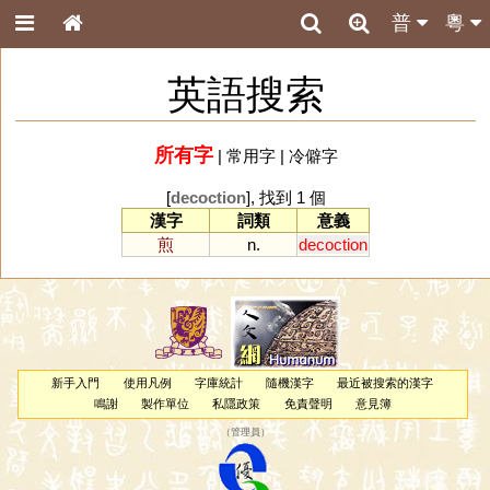
普
粵
英語搜索
所有字
|
常用字
|
冷僻字
[
decoction
], 找到 1 個
漢字
詞類
意義
煎
n.
decoction
新手入門
使用凡例
字庫統計
隨機漢字
最近被搜索的漢字
鳴謝
製作單位
私隱政策
免責聲明
意見簿
（
管理員
）