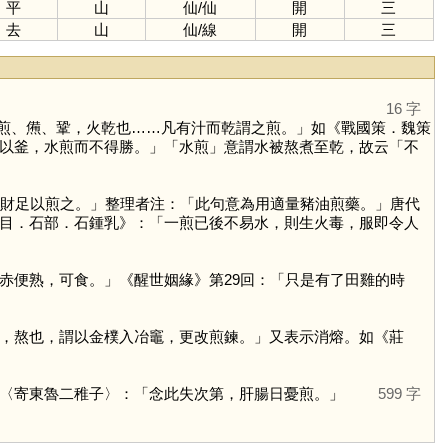
平
山
仙
/
仙
開
三
去
山
仙
/
線
開
三
16 字
煎、㷶、鞏，火乾也……凡有汁而乾謂之煎。」如《戰國策．魏策
以釜，水煎而不得勝。」「水煎」意謂水被熬煮至乾，故云「不
膏財足以煎之。」整理者注：「此句意為用適量豬油煎藥。」唐代
目．石部．石鍾乳》：「一煎已後不易水，則生火毒，服即令人
赤便熟，可食。」《醒世姻緣》第29回：「只是有了田雞的時
，熬也，謂以金樸入冶竈，更改煎鍊。」又表示消熔。如《莊
〈寄東魯二稚子〉：「念此失次第，肝腸日憂煎。」
599 字