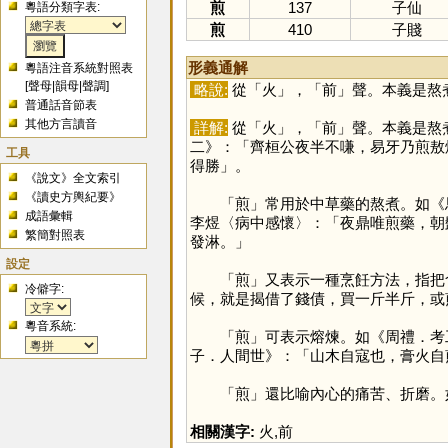
煎
137
子仙
粵語分類字表:
煎
410
子賤
形義通解
粵語注音系統對照表
[
聲母
|
韻母
|
聲調
]
略說:
從「
火
」，「
前
」聲。本義是熬
普通話音節表
其他方言讀音
詳解:
從「
火
」，「
前
」聲。本義是熬
二》：「齊桓公夜半不嗛，易牙乃煎敖
工具
得勝」。
《說文》全文索引
《讀史方輿紀要》
「
煎
」常用於中草藥的熬煮。如《
成語彙輯
李煜〈病中感懷〉：「夜鼎唯煎藥，朝
繁簡對照表
發淋。」
設定
「
煎
」又表示一種烹飪方法，指把
冷僻字:
候，就是揭借了錢債，買一斤半斤，或
粵音系統:
「
煎
」可表示熔煉。如《周禮．考
子．人間世》：「山木自寇也，膏火自
「
煎
」還比喻內心的痛苦、折磨。
相關漢字:
火
,
前