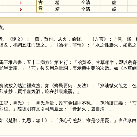
古
精
全清
齒
音
精
全清
齒
煮。
煮。《說文》：「煎，熬也。从火，前聲。」《方言》：「熬、焣、
燔炙，和調五味而進之。」《論衡．非韓》：「水之性勝火，如裹之
馬王堆帛書．五十二病方》第44行：「冶黃芩、甘草相半，即以彘
髭半染霜。」「
煎
」後又用為量詞，表示煎中藥的次數。如《本草綱
食物放入熱油裡煮熟。如《齊民要術．炙法》：「熟油微火煎之，色
煎或炒，買半壺燒酒，吃在肚裏纔罷。」
工記．㮚氏》：「㮚氏為量，改煎金錫則不秏。」孫詒讓正義：「煎
煎也。」陸德明釋文引司馬彪云：「膏起火，還自消。」
如《楚辭．九思．怨上》：「我心兮煎熬，惟是兮用憂。」唐代李白