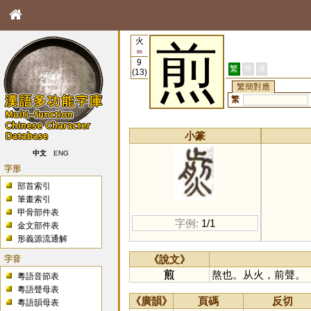
火
煎
86
9
繁
簡
港
(13)
繁簡對應
繁
小篆
中文
ENG
字形
部首索引
筆畫索引
甲骨部件表
字例:
1/1
金文部件表
形義源流通解
字音
《說文》
煎
熬也。从火，前聲。
粵語音節表
粵語聲母表
《廣韻》
頁碼
反切
粵語韻母表