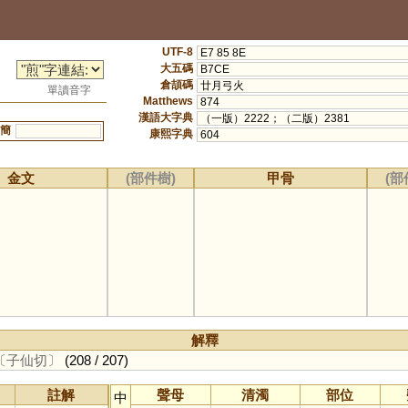
UTF-8
E7 85 8E
大五碼
B7CE
倉頡碼
廿月弓火
單讀音字
Matthews
874
漢語大字典
（一版）2222；（二版）2381
簡
康熙字典
604
金文
(部件樹)
甲骨
(部
解釋
〔子仙切〕
(208 / 207)
註解
聲母
清濁
部位
中