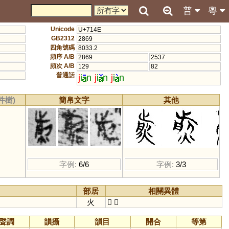
普
粵
Unicode
U+714E
GB2312
2869
四角號碼
8033.2
頻序 A/B
2869
2537
頻次 A/B
129
82
普通話
j
i
n
j
i
n
j
i
n
件樹)
簡帛文字
其他
字例:
6/6
字例:
3/3
部居
相關異體
火
𤎵
𤋎
聲調
韻攝
韻目
開合
等第