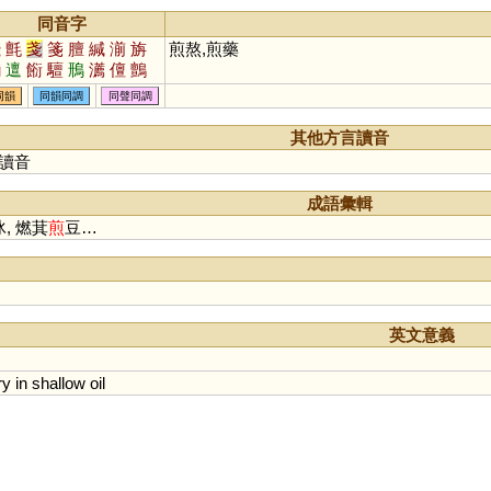
同音字
濺
氈
戔
箋
膻
緘
湔
旃
煎熬,煎藥
揃
邅
餰
驙
鳽
瀳
儃
鸇
籛
饘
鬋
牋
帴
栴
羶
同韻
同韻同調
同聲同調
其他方言讀音
讀音
成語彙輯
, 燃萁
煎
豆…
英文意義
ry
in
shallow
oil