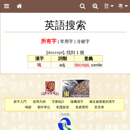
普
粵
英語搜索
所有字
|
常用字
|
冷僻字
[
decrept
], 找到 1 個
漢字
詞類
意義
颯
adj.
decrept
,
senile
新手入門
使用凡例
字庫統計
隨機漢字
最近被搜索的漢字
鳴謝
製作單位
私隱政策
免責聲明
意見簿
（
管理員
）