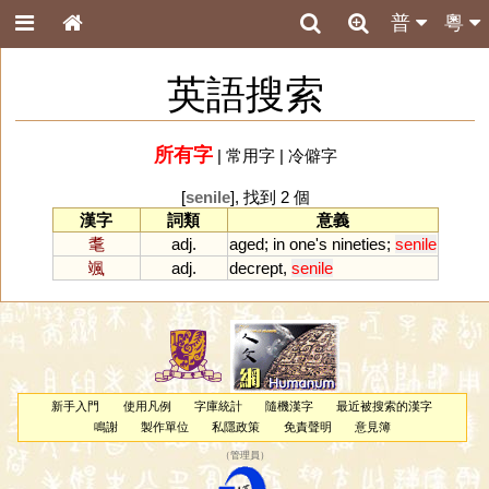
普
粵
英語搜索
所有字
|
常用字
|
冷僻字
[
senile
], 找到 2 個
漢字
詞類
意義
耄
adj.
aged
;
in
one
'
s
nineties
;
senile
颯
adj.
decrept
,
senile
新手入門
使用凡例
字庫統計
隨機漢字
最近被搜索的漢字
鳴謝
製作單位
私隱政策
免責聲明
意見簿
（
管理員
）