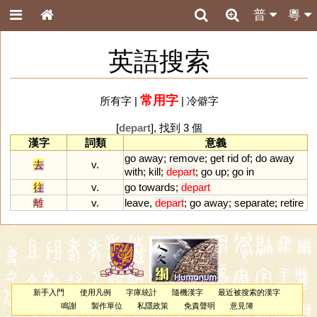
普
粵
英語搜索
常用字
所有字
|
|
冷僻字
[
depart
], 找到 3 個
漢字
詞類
意義
go
away
;
remove
;
get
rid
of
;
do
away
去
v.
with
;
kill
;
depart
;
go
up
;
go
in
往
v.
go
towards
;
depart
離
v.
leave
,
depart
;
go
away
;
separate
;
retire
新手入門
使用凡例
字庫統計
隨機漢字
最近被搜索的漢字
鳴謝
製作單位
私隱政策
免責聲明
意見簿