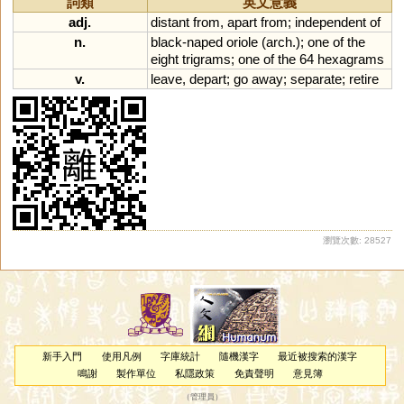
詞類
英文意義
adj.
distant
from
,
apart
from
;
independent
of
n.
black
-
naped
oriole
(
arch
.);
one
of
the
eight
trigrams
;
one
of
the
64
hexagrams
v.
leave
,
depart
;
go
away
;
separate
;
retire
瀏覽次數: 28527
新手入門
使用凡例
字庫統計
隨機漢字
最近被搜索的漢字
鳴謝
製作單位
私隱政策
免責聲明
意見簿
（
管理員
）