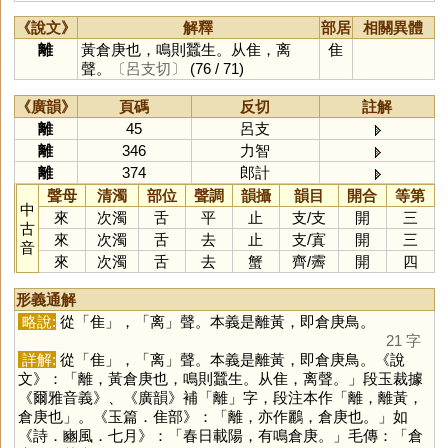
《說文》
解釋
部居
相關異體
離
黃倉庚也，鳴則蠶生。从隹，离
隹
聲。
〔呂支切〕
(76 / 71)
《廣韻》
頁碼
反切
註解
離
45
呂支
離
346
力智
離
374
郎計
聲母
清濁
部位
聲調
韻攝
韻目
開合
等第
中
來
次濁
舌
平
止
支
/
支
開
三
古
來
次濁
舌
去
止
支
/
寘
開
三
音
來
次濁
舌
去
蟹
齊
/
霽
開
四
形義通解
略說:
從「
隹
」，「
离
」聲。本義是離黃，即倉庚鳥。
21 字
詳解:
從「
隹
」，「
离
」聲。本義是離黃，即倉庚鳥。《說
文》：「離，黃倉庚也，鳴則蠶生。从隹，离聲。」段玉裁據
《爾雅音義》、《廣韻》補「
離
」字，段注本作「離，離黃，
倉庚也」。《玉篇．隹部》：「離，亦作鸝，倉庚也。」如
《詩．豳風．七月》：「春日載陽，有鳴倉庚。」毛傳：「倉