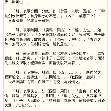
庚，離黃也。」
「
離
」表示分開、分離。如《楚辭．九歌．國殤》：「帶
長劍兮挾秦弓，首身離兮心不懲。」《孟子．梁惠王上》：
「父母凍餓，兄弟妻子離散。」
「
離
」表示離開。《廣雅．釋詁》：「離，去也。」如
《墨子．辭過》：「女子廢其紡織而脩文采，故民寒；男子離
其耕稼而脩刻鏤，故民饑。」《淮南子．主術》：「吞舟之
魚，蕩而失水，則制於螻蟻，離其居也。」
「
離
」表示違背、背離。如《左傳．隱公四年》：「眾叛
親離，難以濟矣。」《韓非子．五蠹》：「夫離法者罪，而諸
先生以文學取；犯禁者誅，而群俠以私劍養。」
「
離
」表示挑撥、離間。如《孫子．計》：「佚而勞之，
親而離之。」曹操注：「以間離之。」《戰國策．趙策》：
「今君聽讒臣之言，而離二主之交，為君惜之。」
「
離
」表示失去。如《國語．周語》：「言爽，日反其
信；聽淫，日離其名。」韋昭注：「離，失也。」又表示掉
棄。《莊子．大宗師》：「墮枝體，黜聰明，離形去知，同於
大通，此謂坐忘。」