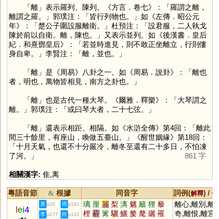
「
離
」表示羅列、陳列。《方言．卷七》：「羅謂之離，
離謂之羅。」郭璞注：「皆行列物也。」如《左傳．昭公元
年》：「楚公子圍設服離衛。」杜預注：「設君服，二人執戈
陳於前以自衛。離，陳也。」又表示並列。如《後漢書．皇后
紀．和熹鄧皇后》：「若並時進見，則不敢正坐離立，行則僂
身自卑。」李賢注：「離，並也。」
「
離
」是《周易》八卦之一。如《周易．說卦》：「離也
者，明也，萬物皆相見，南方之卦也。」
「
離
」也是古代一種大琴。《爾雅．釋樂》：「大琴謂之
離。」郭璞注：「或曰琴大者，二十七弦。」
「
離
」還表示相距、相隔。如《水滸全傳》第4回：「離此
間三十餘里，有座山，喚做五臺山。」《醒世姻緣》第18回：
「十月天氣，也還不十分嚴冷，離冬至還有二十多日，不怕凍
了河。」
861 字
相關漢字:
隹
,
离
粵語音節
根據
同音字
詞例(
) /
&
解釋
備
璃
厘
麗
梨
漓
魑
籬
狸
藜
離心,離別,離
黃
周
p20
p191
l
ei
4
梩
霾
篱
驪
鱺
嫠
氂
纚
罹
奇,離恨,離宮,
李
何
p277
p141