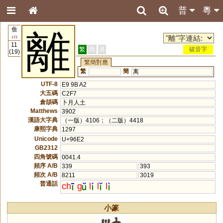
普
粵
隹
離
172
11
繁
簡
港
破音字
(19)
繁簡對應
繁
簡
离
UTF-8
E9 9B A2
大五碼
C2F7
倉頡碼
卜月人土
Matthews
3902
漢語大字典
（一版）4106；（二版）4418
康熙字典
1297
Unicode
U+96E2
GB2312
四角號碼
0041.4
頻序 A/B
339
393
頻次 A/B
8211
3019
普通話
ch
g
l
l
l
小篆