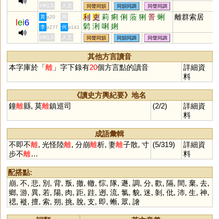
蜊
鸝
嚟
𠩺
漦
縭
褵
醨
鵹
孋
離情,離異,離
HKLS
人文
同聲同韻
同韻同調
同聲同調
灕
蘺
杝
剺
离
孷
樆
斄
謧
間,離愁,離緒,
利
吏
莉
痢
俐
蒞
猁
詈
蜊
離群索居
黃
周
p20
l
ei
6
鑗
蠫
釐
琍
貍
筣
犛
離譜,離愁別緒
鬁
浰
唎
娳
李
何
p277
p141
離經叛道
HKLS
人文
同聲同韻
同韻同調
同聲同調
其他方言讀音
本字庫於「
離
」字下錄有
20
個方言點的讀音
詳細資
料
《讀史方輿紀要》地名
鐘
離
縣, 莫
離
鎮巡司
(2/2)
詳細資
料
成語彙輯
不即不
離
, 光怪陸
離
, 分崩
離
析, 妻
離
子散, 寸
(5/319)
詳細資
步不
離
…
料
配搭點:
崩
,
不
,
悲
,
別
,
背
,
叛
,
撤
,
轍
,
悰
,
隊
,
遯
,
調
,
分
,
歡
,
隔
,
間
,
棄
,
去
,
鄉
,
游
,
異
,
若
,
陽
,
肉
,
距
,
跬
,
迾
,
流
,
氯
,
貌
,
迷
,
剝
,
仳
,
沛
,
生
,
神
,
禗
,
褷
,
擅
,
索
,
朔
,
挑
,
脫
,
支
,
即
,
螹
,
眾
,
譇