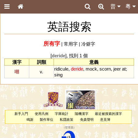
普
粵
英語搜索
所有字
|
常用字
|
冷僻字
[
deride
], 找到 1 個
漢字
詞類
意義
ridicule
,
deride
,
mock
,
scorn
,
jeer
at
;
嘲
v.
sing
新手入門
使用凡例
字庫統計
隨機漢字
最近被搜索的漢字
鳴謝
製作單位
私隱政策
免責聲明
意見簿
（
管理員
）