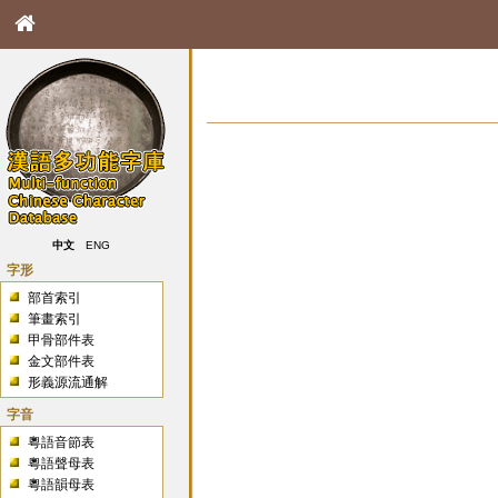
中文
ENG
字形
部首索引
筆畫索引
甲骨部件表
金文部件表
形義源流通解
字音
粵語音節表
粵語聲母表
粵語韻母表