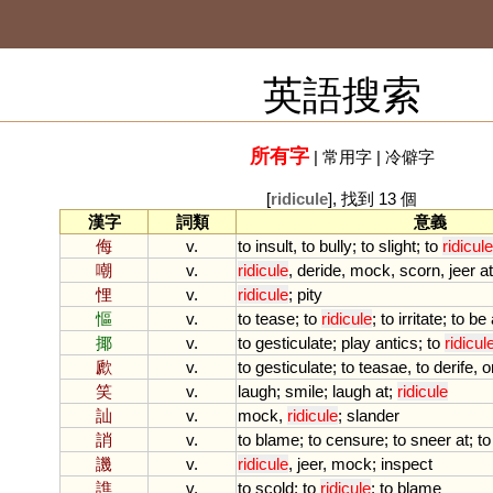
英語搜索
所有字
|
常用字
|
冷僻字
[
ridicule
], 找到 13 個
漢字
詞類
意義
侮
v.
to
insult
,
to
bully
;
to
slight
;
to
ridicule
嘲
v.
ridicule
,
deride
,
mock
,
scorn
,
jeer
at
悝
v.
ridicule
;
pity
慪
v.
to
tease
;
to
ridicule
;
to
irritate
;
to
be
揶
v.
to
gesticulate
;
play
antics
;
to
ridicul
歋
v.
to
gesticulate
;
to
teasae
,
to
derife
,
o
笑
v.
laugh
;
smile
;
laugh
at
;
ridicule
訕
v.
mock
,
ridicule
;
slander
誚
v.
to
blame
;
to
censure
;
to
sneer
at
;
to
譏
v.
ridicule
,
jeer
,
mock
;
inspect
譙
v.
to
scold
;
to
ridicule
;
to
blame