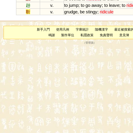
赸
v.
to
jump
;
to
go
away
;
to
leave
;
to
rid
靳
v.
grudge
,
be
stingy
;
ridicule
新手入門
使用凡例
字庫統計
隨機漢字
最近被搜索
鳴謝
製作單位
私隱政策
免責聲明
意見簿
（
管理員
）