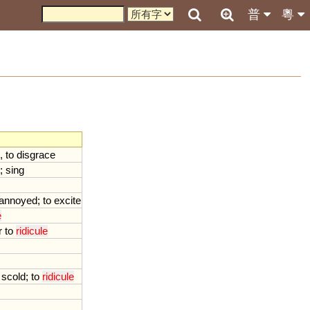
普
粵
,
to
disgrace
;
sing
annoyed
;
to
excite
e
r
to
ridicule
scold
;
to
ridicule