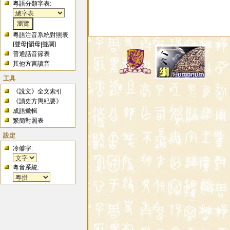
粵語分類字表:
粵語注音系統對照表
[
聲母
|
韻母
|
聲調
]
普通話音節表
其他方言讀音
工具
《說文》全文索引
《讀史方輿紀要》
成語彙輯
繁簡對照表
設定
冷僻字:
粵音系統: