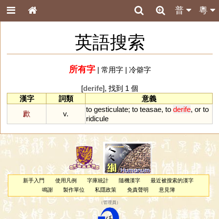
普
粵
英語搜索
所有字
|
常用字
|
冷僻字
[
derife
], 找到 1 個
漢字
詞類
意義
to
gesticulate
;
to
teasae
,
to
derife
,
or
to
歋
v.
ridicule
新手入門
使用凡例
字庫統計
隨機漢字
最近被搜索的漢字
鳴謝
製作單位
私隱政策
免責聲明
意見簿
（
管理員
）