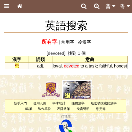
普
粵
英語搜索
所有字
|
常用字
|
冷僻字
[
devoted
], 找到 1 個
漢字
詞類
意義
忠
adj.
loyal
,
devoted
to
a
task
;
faithful
,
honest
新手入門
使用凡例
字庫統計
隨機漢字
最近被搜索的漢字
鳴謝
製作單位
私隱政策
免責聲明
意見簿
（
管理員
）