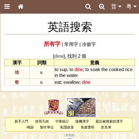
普
粵
英語搜索
所有字
|
常用字
|
冷僻字
[
dine
], 找到 2 個
漢字
詞類
意義
to
sup
,
to
dine
;
to
soak
the
cooked
rice
飧
v.
in
the
water
餐
v.
eat
;
swallow
;
dine
新手入門
使用凡例
字庫統計
隨機漢字
最近被搜索的漢字
鳴謝
製作單位
私隱政策
免責聲明
意見簿
（
管理員
）