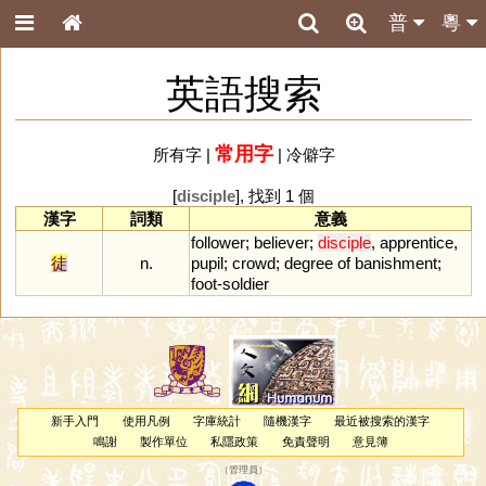
普
粵
英語搜索
常用字
所有字
|
|
冷僻字
[
disciple
], 找到 1 個
漢字
詞類
意義
follower
;
believer
;
disciple
,
apprentice
,
徒
n.
pupil
;
crowd
;
degree
of
banishment
;
foot
-
soldier
新手入門
使用凡例
字庫統計
隨機漢字
最近被搜索的漢字
鳴謝
製作單位
私隱政策
免責聲明
意見簿
（
管理員
）