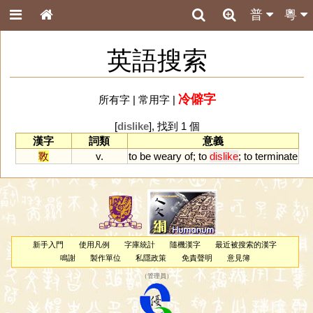
普
粵
英語搜索
冷僻字
所有字
|
常用字
|
[
dislike
], 找到 1 個
漢字
詞類
意義
斁
v.
to
be
weary
of
;
to
dislike
;
to
terminate
新手入門
使用凡例
字庫統計
隨機漢字
最近被搜索的漢字
鳴謝
製作單位
私隱政策
免責聲明
意見簿
（
管理員
）