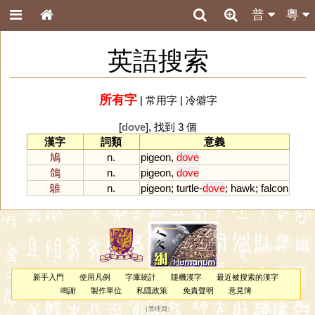
普
粵
英語搜索
所有字
|
常用字
|
冷僻字
[
dove
], 找到 3 個
漢字
詞類
意義
鳩
n.
pigeon
,
dove
鴿
n.
pigeon
,
dove
鵻
n.
pigeon
;
turtle
-
dove
;
hawk
;
falcon
新手入門
使用凡例
字庫統計
隨機漢字
最近被搜索的漢字
鳴謝
製作單位
私隱政策
免責聲明
意見簿
（
管理員
）