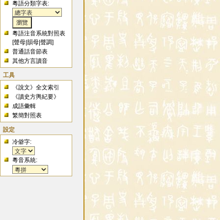
粵語分類字表:
粵語注音系統對照表
[
聲母
|
韻母
|
聲調
]
普通話音節表
其他方言讀音
工具
《說文》全文索引
《讀史方輿紀要》
成語彙輯
繁簡對照表
設定
冷僻字:
粵音系統: