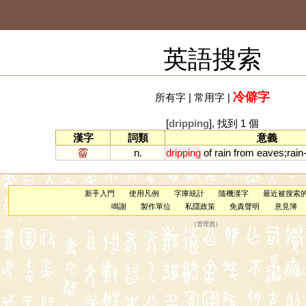
英語搜索
冷僻字
所有字
|
常用字
|
[
dripping
], 找到 1 個
漢字
詞類
意義
霤
n.
dripping
of
rain
from
eaves
;
rain
新手入門
使用凡例
字庫統計
隨機漢字
最近被搜索
鳴謝
製作單位
私隱政策
免責聲明
意見簿
（
管理員
）