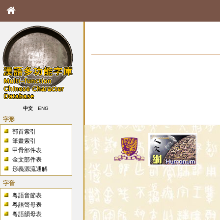
中文
ENG
字形
部首索引
筆畫索引
甲骨部件表
金文部件表
形義源流通解
字音
粵語音節表
粵語聲母表
粵語韻母表