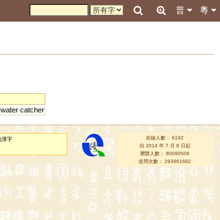
普
粵
-
water
catcher
在線人數： 6192
的漢字
自 2014 年 7 月 8 日起
瀏覽人數： 80090506
使用次數： 293961682