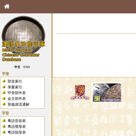
中文
ENG
字形
部首索引
筆畫索引
甲骨部件表
金文部件表
形義源流通解
字音
粵語音節表
粵語聲母表
粵語韻母表