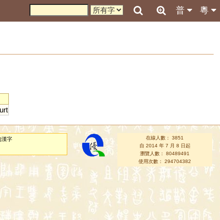
普
粵
urt
在線人數： 3851
的漢字
自 2014 年 7 月 8 日起
瀏覽人數： 80489491
使用次數： 294704382