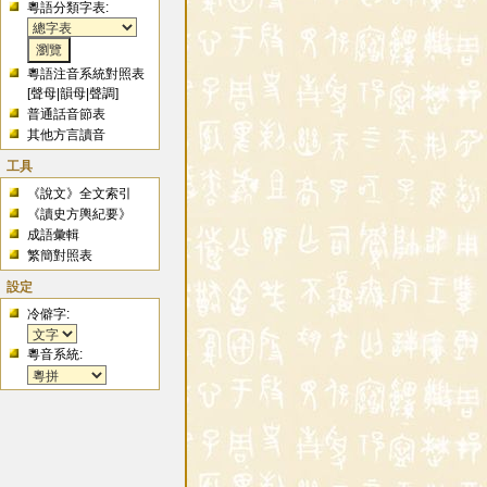
粵語分類字表:
粵語注音系統對照表
[
聲母
|
韻母
|
聲調
]
普通話音節表
其他方言讀音
工具
《說文》全文索引
《讀史方輿紀要》
成語彙輯
繁簡對照表
設定
冷僻字:
粵音系統: