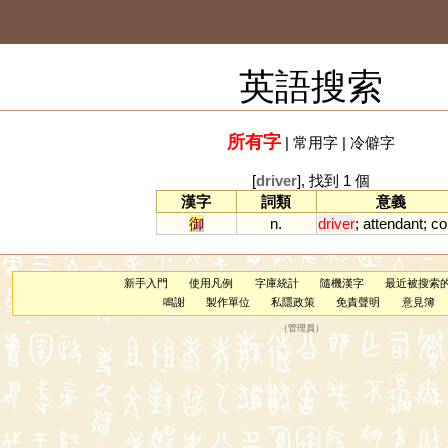
英語搜索
所有字
|
常用字
|
冷僻字
[
driver
], 找到 1 個
漢字
詞類
意義
御
n.
driver
;
attendant
;
co
新手入門
使用凡例
字庫統計
隨機漢字
最近被搜索
鳴謝
製作單位
私隱政策
免責聲明
意見簿
（
管理員
）