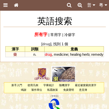
普
粵
英語搜索
所有字
|
常用字
|
冷僻字
[
drug
], 找到 1 個
漢字
詞類
意義
藥
n.
drug
,
medicine
;
healing
herb
;
remedy
新手入門
使用凡例
字庫統計
隨機漢字
最近被搜索的漢字
鳴謝
製作單位
私隱政策
免責聲明
意見簿
（
管理員
）