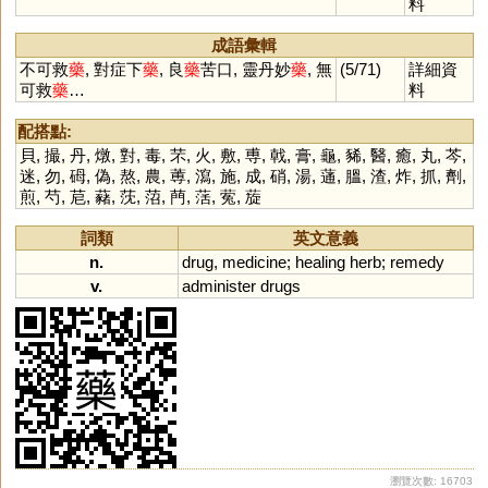
料
液,藥引,藥石,
藥罐,藥力,藥
成語彙輯
不可救
藥
, 對症下
藥
, 良
藥
苦口, 靈丹妙
藥
, 無
(5/71)
詳細資
可救
藥
…
料
配搭點:
貝
,
撮
,
丹
,
燉
,
對
,
毒
,
芣
,
火
,
敷
,
尃
,
戟
,
膏
,
龜
,
豨
,
醫
,
癒
,
丸
,
芩
,
迷
,
勿
,
砪
,
偽
,
熬
,
農
,
蒪
,
瀉
,
施
,
成
,
硝
,
湯
,
蓪
,
膃
,
渣
,
炸
,
抓
,
劑
,
煎
,
芍
,
苨
,
藸
,
莐
,
菬
,
菛
,
萿
,
蒬
,
蔙
詞類
英文意義
n.
drug
,
medicine
;
healing
herb
;
remedy
v.
administer
drugs
瀏覽次數: 16703