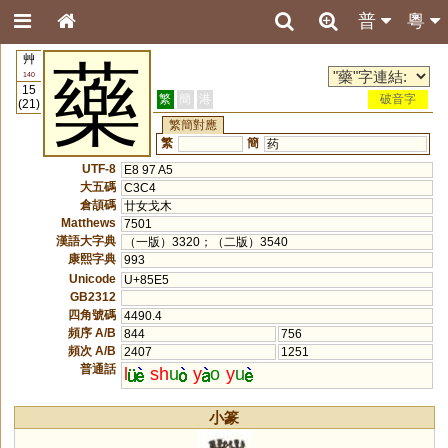
普
粵
艸
藥
140
15
繁
簡
港
破音字
(21)
繁簡對應
繁
簡
药
UTF-8
E8 97 A5
大五碼
C3C4
倉頡碼
廿女戈木
Matthews
7501
漢語大字典
（一版）3320；（二版）3540
康熙字典
993
Unicode
U+85E5
GB2312
四角號碼
4490.4
頻序 A/B
844
756
頻次 A/B
2407
1251
普通話
l
sh
u
y
o
y
u
小篆