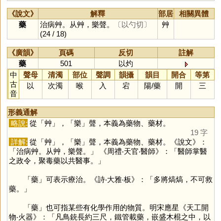
《說文》
解釋
部居
相關異體
藥
治病艸。从艸，樂聲。
〔以勺切〕
艸
(24 / 18)
《廣韻》
頁碼
反切
註解
藥
501
以灼
中
聲母
清濁
部位
聲調
韻攝
韻目
開合
等第
古
以
次濁
喉
入
宕
陽
/
藥
開
三
音
形義通解
略說:
從「
艸
」，「
樂
」聲，本義為藥物、藥材。
19 字
詳解:
從「
艸
」，「
樂
」聲，本義為藥物、藥材。《說文》：
「治病艸。从艸，樂聲。」 《周禮‧天官‧醫師》：「醫師掌醫
之政令，聚毒藥以共醫事。」
「
藥
」可表示療治。《詩‧大雅‧板》：「多將熇熇，不可救
藥。」
「
藥
」也可指某些有化學作用的物質。明宋應星《天工開
物‧火器》：「凡鳥銃長約三尺，鐵管載藥，嵌盛木棍之中，以