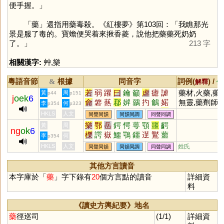
便手握。」
「
藥
」還指用藥毒殺。《紅樓夢》第103回：「我瞧那光
景是服了毒的。寶蟾便哭着來揪香菱，說他把藥藥死奶奶
了。」
213 字
相關漢字:
艸
,
樂
粵語音節
根據
同音字
詞例(
) /
&
解釋
備
若
弱
躍
曰
鑰
籲
虐
瘧
謔
藥材,火藥,藥
黃
周
p44
p151
j
oek
6
龠
箬
爇
鄀
婩
鶸
扚
鸙
婼
無靈,藥劑師,
李
何
p354
p323
禴
蘥
爚
瀹
蒻
楉
鈅
渃
礿
房,藥物,藥劑,
HKLS
人文
同聲同韻
同韻同調
同聲同調
汋
篛
葯
籥
藥商,藥師,藥
樂
鄂
岳
鍔
愕
萼
顎
噩
齶
黃
周
ng
ok
6
廠,藥水,藥膏,
櫟
諤
嶽
鱷
鶚
鑩
遻
鸑
蘁
李
何
p354
藥效,藥包,藥
櫮
崿
咢
堮
HKLS
人文
姓氏
同聲同韻
同韻同調
同聲同調
方,藥局,藥用,
藥酒,藥性,藥
其他方言讀音
店,藥味,藥粉,
本字庫於「
藥
」字下錄有
20
個方言點的讀音
詳細資
藥瓶,藥行,藥
料
量,藥丸,藥學,
藥單,藥草,藥
《讀史方輿紀要》地名
學,藥典,藥箱,
藥
徑巡司
(1/1)
詳細資
藥片,藥王,藥