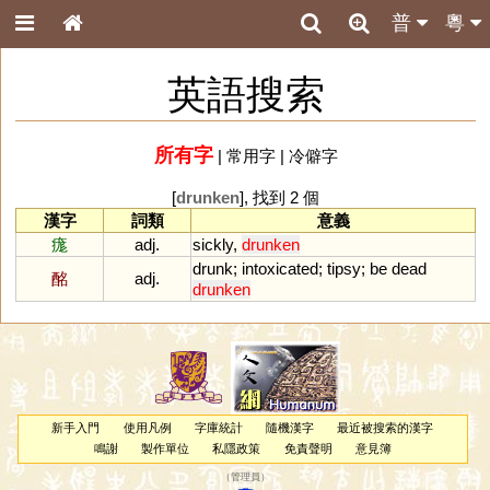
普
粵
英語搜索
所有字
|
常用字
|
冷僻字
[
drunken
], 找到 2 個
漢字
詞類
意義
痝
adj.
sickly
,
drunken
drunk
;
intoxicated
;
tipsy
;
be
dead
酩
adj.
drunken
新手入門
使用凡例
字庫統計
隨機漢字
最近被搜索的漢字
鳴謝
製作單位
私隱政策
免責聲明
意見簿
（
管理員
）