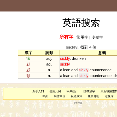
英語搜索
所有字
|
常用字
|
冷僻字
[
sickly
], 找到 4 個
漢字
詞類
意義
痝
adj.
sickly
,
drunken
顑
adj.
sickly
顑
n.
a
lean
and
sickly
countenance
顲
n.
a
lean
and
sickly
countenance
;
d
新手入門
使用凡例
字庫統計
隨機漢字
最近被搜索
鳴謝
製作單位
私隱政策
免責聲明
意見簿
（
管理員
）