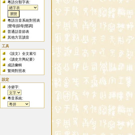
粵語分類字表:
粵語注音系統對照表
[
聲母
|
韻母
|
聲調
]
普通話音節表
其他方言讀音
工具
《說文》全文索引
《讀史方輿紀要》
成語彙輯
繁簡對照表
設定
冷僻字:
粵音系統: