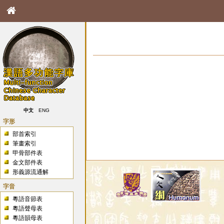
中文
ENG
字形
部首索引
筆畫索引
甲骨部件表
金文部件表
形義源流通解
字音
粵語音節表
粵語聲母表
粵語韻母表