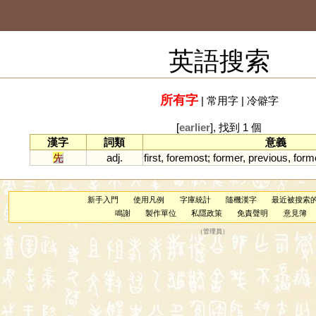
英語搜索
所有字
|
常用字
|
冷僻字
[
earlier
], 找到 1 個
漢字
詞類
意義
先
adj.
first
,
foremost
;
former
,
previous
,
form
新手入門
使用凡例
字庫統計
隨機漢字
最近被搜索
鳴謝
製作單位
私隱政策
免責聲明
意見簿
（
管理員
）