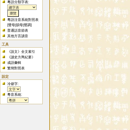
粵語分類字表:
粵語注音系統對照表
[
聲母
|
韻母
|
聲調
]
普通話音節表
其他方言讀音
工具
《說文》全文索引
《讀史方輿紀要》
成語彙輯
繁簡對照表
設定
冷僻字:
粵音系統: