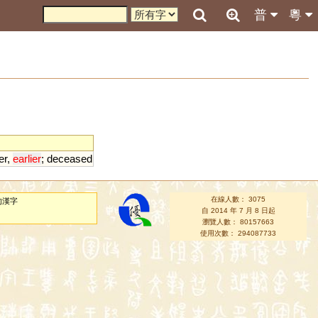
普
粵
er
,
earlier
;
deceased
在線人數： 3075
的漢字
自 2014 年 7 月 8 日起
瀏覽人數： 80157663
使用次數： 294087733