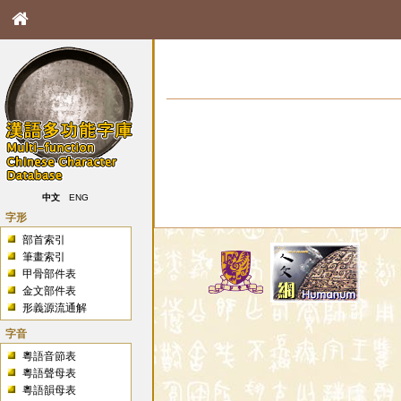
中文
ENG
字形
部首索引
筆畫索引
甲骨部件表
金文部件表
形義源流通解
字音
粵語音節表
粵語聲母表
粵語韻母表