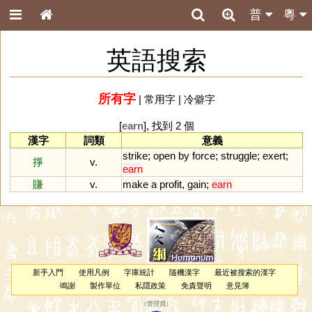
普
粵
英語搜索
所有字
|
常用字
|
冷僻字
[
earn
], 找到 2 個
漢字
詞類
意義
strike
;
open
by
force
;
struggle
;
exert
;
掙
v.
earn
賺
v.
make
a
profit
,
gain
;
earn
新手入門
使用凡例
字庫統計
隨機漢字
最近被搜索的漢字
鳴謝
製作單位
私隱政策
免責聲明
意見簿
（
管理員
）