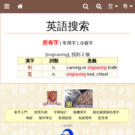
普
粵
英語搜索
所有字
|
常用字
|
冷僻字
[
engraving
], 找到 2 個
漢字
詞類
意義
剞
n.
carving
or
engraving
knife
鏨
n.
engraving
tool
,
chisel
新手入門
使用凡例
字庫統計
隨機漢字
最近被搜索的漢字
鳴謝
製作單位
私隱政策
免責聲明
意見簿
（
管理員
）