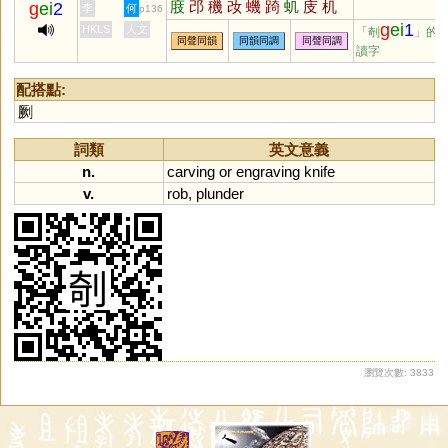
庪
邔
穖
妀
蟣
踦
虮
庋
机
g
ei
2
李
何
p136
g
ei
1
HKLS
人文
「剞
」的
同聲同韻
同韻同調
同聲同調
讀字
配搭點:
劂
詞類
英文意義
n.
carving
or
engraving
knife
v.
rob
,
plunder
瀏覽次數: 3833