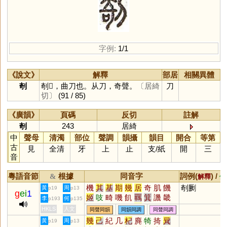
字例:
1/1
《說文》
解釋
部居
相關異體
剞
剞𠜾，曲刀也。从刀，奇聲。
〔居綺
刀
切〕
(91 / 85)
《廣韻》
頁碼
反切
註解
剞
243
居綺
中
聲母
清濁
部位
聲調
韻攝
韻目
開合
等第
古
見
全清
牙
上
止
支
/
紙
開
三
音
粵語音節
根據
同音字
詞例(
) /
&
解釋
備
機
其
基
期
幾
居
奇
肌
饑
剞劂
黃
周
p19
p13
g
ei
1
姬
吱
畸
嘰
飢
羈
箕
譏
畿
李
何
p193
p135
几
禨
鞿
犄
碁
丌
磯
璣
乩
HKLS
人文
同聲同韻
同韻同調
同聲同調
觭
錤
簊
鄿
諅
敧
踦
萁
踑
幾
己
紀
几
杞
麂
犄
掎
㠱
黃
周
p19
p13
羇
鐖
稘
唭
刉
机