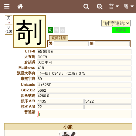
普
粵
刀
剞
18
8
繁
簡
港
異讀字
(10)
繁簡對應
繁
簡
UTF-8
E5 89 9E
大五碼
D0E9
倉頡碼
大口中弓
Matthews
418
漢語大字典
（一版）0343；（二版）375
康熙字典
69
Unicode
U+525E
GB2312
5662
四角號碼
4260.0
頻序 A/B
4435
5422
頻次 A/B
22
--
普通話
j
小篆