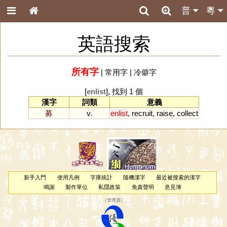
普
粵
英語搜索
所有字
|
常用字
|
冷僻字
[
enlist
], 找到 1 個
漢字
詞類
意義
募
v.
enlist
,
recruit
,
raise
,
collect
新手入門
使用凡例
字庫統計
隨機漢字
最近被搜索的漢字
鳴謝
製作單位
私隱政策
免責聲明
意見簿
（
管理員
）