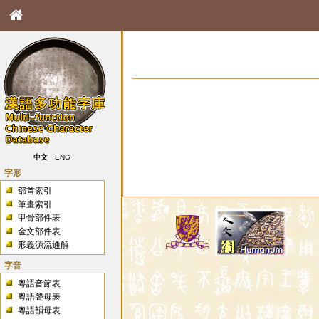
中文
ENG
字形
部首索引
筆畫索引
甲骨部件表
金文部件表
形義源流通解
字音
粵語音節表
粵語聲母表
粵語韻母表