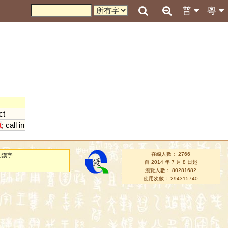
普
粵
ct
t
;
call
in
在線人數： 2766
的漢字
自 2014 年 7 月 8 日起
瀏覽人數： 80281682
使用次數： 294315740