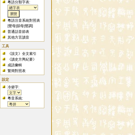
粵語分類字表:
粵語注音系統對照表
[
聲母
|
韻母
|
聲調
]
普通話音節表
其他方言讀音
工具
《說文》全文索引
《讀史方輿紀要》
成語彙輯
繁簡對照表
設定
冷僻字:
粵音系統: