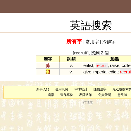
英語搜索
所有字
|
常用字
|
冷僻字
[
recruit
], 找到 2 個
漢字
詞類
意義
募
v.
enlist
,
recruit
,
raise
,
colle
詔
v.
give
imperial
edict
;
recrui
新手入門
使用凡例
字庫統計
隨機漢字
最近被搜索
鳴謝
製作單位
私隱政策
免責聲明
意見簿
（
管理員
）