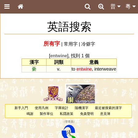
普
粵
英語搜索
所有字
|
常用字
|
冷僻字
[
entwine
], 找到 1 個
漢字
詞類
意義
虆
v.
to
entwine
,
interweave
新手入門
使用凡例
字庫統計
隨機漢字
最近被搜索的漢字
鳴謝
製作單位
私隱政策
免責聲明
意見簿
（
管理員
）