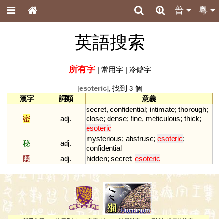
普
粵
英語搜索
所有字
|
常用字
|
冷僻字
[
esoteric
], 找到 3 個
漢字
詞類
意義
secret
,
confidential
;
intimate
;
thorough
;
密
adj.
close
;
dense
;
fine
,
meticulous
;
thick
;
esoteric
mysterious
;
abstruse
;
esoteric
;
秘
adj.
confidential
隱
adj.
hidden
;
secret
;
esoteric