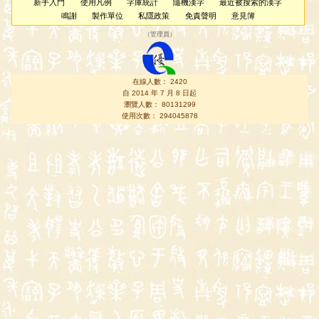
新手入門
使用凡例
字庫統計
隨機漢字
最近被搜索的漢字
鳴謝
製作單位
私隱政策
免責聲明
意見簿
（
管理員
）
在線人數： 2420
自 2014 年 7 月 8 日起
瀏覽人數： 80131299
使用次數： 294045878