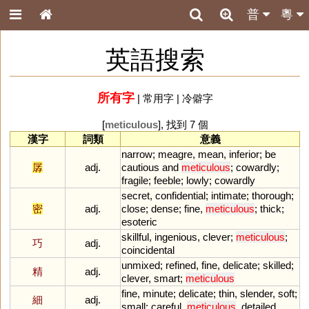
普
粵
英語搜索
所有字
|
常用字
|
冷僻字
[
meticulous
], 找到 7 個
漢字
詞類
意義
narrow
;
meagre
,
mean
,
inferior
;
be
孱
adj.
cautious
and
meticulous
;
cowardly
;
fragile
;
feeble
;
lowly
;
cowardly
secret
,
confidential
;
intimate
;
thorough
;
密
adj.
close
;
dense
;
fine
,
meticulous
;
thick
;
esoteric
skillful
,
ingenious
,
clever
;
meticulous
;
巧
adj.
coincidental
unmixed
;
refined
,
fine
,
delicate
;
skilled
;
精
adj.
clever
,
smart
;
meticulous
fine
,
minute
;
delicate
;
thin
,
slender
,
soft
;
細
adj.
small
;
careful
,
meticulous
,
detailed