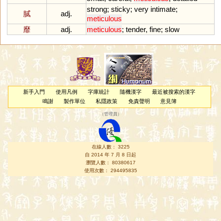
strong
;
sticky
;
very
intimate
;
膩
adj.
meticulous
靡
adj.
meticulous
;
tender
,
fine
;
slow
新手入門
使用凡例
字庫統計
隨機漢字
最近被搜索的漢字
鳴謝
製作單位
私隱政策
免責聲明
意見簿
（
管理員
）
在線人數： 3225
自 2014 年 7 月 8 日起
瀏覽人數： 80380617
使用次數： 294495835