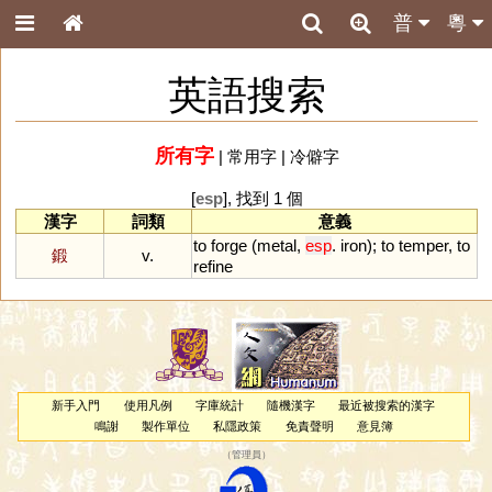
普
粵
英語搜索
所有字
|
常用字
|
冷僻字
[
esp
], 找到 1 個
漢字
詞類
意義
to
forge
(
metal
,
esp
.
iron
);
to
temper
,
to
鍛
v.
refine
新手入門
使用凡例
字庫統計
隨機漢字
最近被搜索的漢字
鳴謝
製作單位
私隱政策
免責聲明
意見簿
（
管理員
）