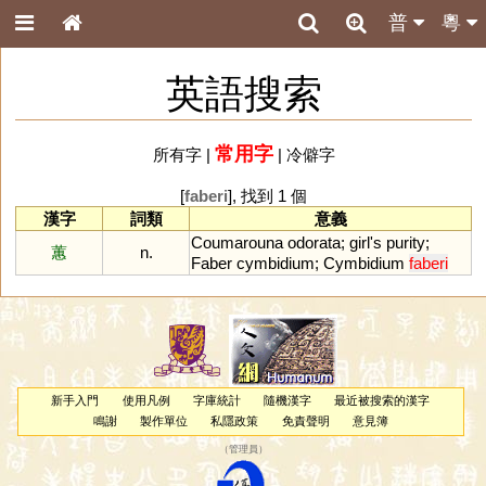
普
粵
英語搜索
常用字
所有字
|
|
冷僻字
[
faberi
], 找到 1 個
漢字
詞類
意義
Coumarouna
odorata
;
girl
'
s
purity
;
蕙
n.
Faber
cymbidium
;
Cymbidium
faberi
新手入門
使用凡例
字庫統計
隨機漢字
最近被搜索的漢字
鳴謝
製作單位
私隱政策
免責聲明
意見簿
（
管理員
）