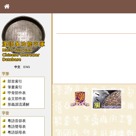
中文
ENG
字形
部首索引
筆畫索引
甲骨部件表
金文部件表
形義源流通解
字音
粵語音節表
粵語聲母表
粵語韻母表