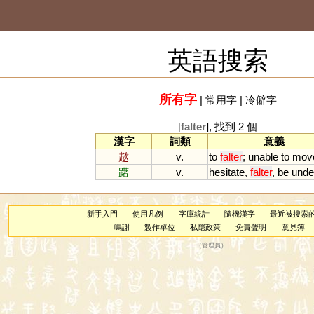
英語搜索
所有字
|
常用字
|
冷僻字
[
falter
], 找到 2 個
漢字
詞類
意義
趑
v.
to
falter
;
unable
to
mov
躇
v.
hesitate
,
falter
,
be
unde
新手入門
使用凡例
字庫統計
隨機漢字
最近被搜索
鳴謝
製作單位
私隱政策
免責聲明
意見簿
（
管理員
）