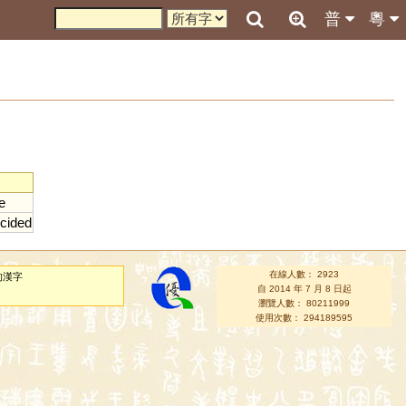
普
粵
e
cided
在線人數： 2923
的漢字
自 2014 年 7 月 8 日起
瀏覽人數： 80211999
使用次數： 294189595