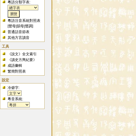
粵語分類字表:
粵語注音系統對照表
[
聲母
|
韻母
|
聲調
]
普通話音節表
其他方言讀音
工具
《說文》全文索引
《讀史方輿紀要》
成語彙輯
繁簡對照表
設定
冷僻字:
粵音系統: