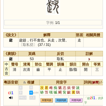
字例:
1/1
《說文》
解釋
部居
相關異體
趑
趑趄，行不進也。从走，次聲。
走
〔取私切〕
(37 / 31)
《廣韻》
頁碼
反切
註解
趑
53
取私
中
聲母
清濁
部位
聲調
韻攝
韻目
開合
等第
古
清
次清
齒
平
止
脂
/
脂
開
三
音
粵語音節
根據
同音字
詞例(
) /
&
解釋
備
次
差
雌
痴
魑
恣
疵
訾
跐
黃
周
哧
笞
嗤
嘁
颸
胔
齜
蚩
鴟
c
i
1
李
何
p164
呲
瓻
郗
眵
髊
攡
齝
螭
玼
z
i
1
HKLS
人文
「趑
」的異
同聲同韻
同韻同調
同聲同調
骴
飺
摛
絺
媸
粢
离
偨
齹
字
胵
樆
縒
趀
瞝
黐
誺
鈭
蠀