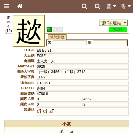
普
粵
走
趑
156
6
繁
簡
港
異讀字
(13)
繁簡對應
繁
簡
UTF-8
E8 B6 91
大五碼
E05E
倉頡碼
土人戈一人
Matthews
6928
漢語大字典
（一版）3486；（二版）3718
康熙字典
1145
Unicode
U+8D91
GB2312
8484
四角號碼
4780.8
頻序 A/B
0
4657
頻次 A/B
0
3
普通話
c
c
z
小篆