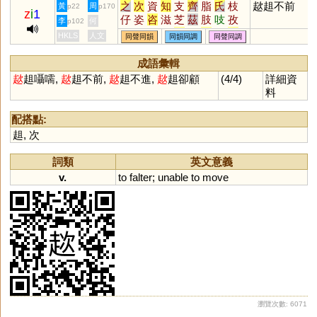
之
次
資
知
支
齊
脂
氏
枝
趑趄不前
黃
周
p22
p170
癡
z
i
1
仔
姿
咨
滋
芝
茲
肢
吱
孜
李
何
p102
觜
恣
訾
輜
淄
齎
貲
蜘
祗
HKLS
人文
同聲同韻
同韻同調
同聲同調
梔
鯔
砥
泜
髭
緇
齜
孳
榰
甾
鎡
鼒
菑
錙
呲
嵫
卮
孖
成語彙輯
觶
㞢
葘
䊷
𢆶
搘
栺
栥
疧
胝
趑
趄囁嚅,
趑
趄不前,
趑
趄不進,
趑
趄卻顧
(4/4)
詳細資
玆
疻
齍
鮨
鳷
鄑
澬
秖
胑
料
袛
偨
粢
椥
胾
汥
崰
衼
璾
諮
椔
蒫
紎
秪
秶
臸
鈭
鶅
配搭點:
趄
,
次
詞類
英文意義
v.
to
falter
;
unable
to
move
瀏覽次數: 6071