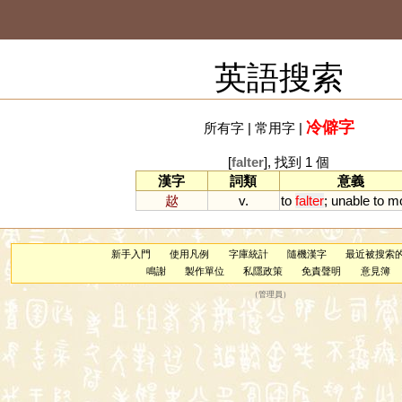
英語搜索
冷僻字
所有字
|
常用字
|
[
falter
], 找到 1 個
漢字
詞類
意義
趑
v.
to
falter
;
unable
to
m
新手入門
使用凡例
字庫統計
隨機漢字
最近被搜索
鳴謝
製作單位
私隱政策
免責聲明
意見簿
（
管理員
）