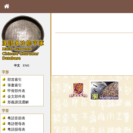
中文
ENG
字形
部首索引
筆畫索引
甲骨部件表
金文部件表
形義源流通解
字音
粵語音節表
粵語聲母表
粵語韻母表