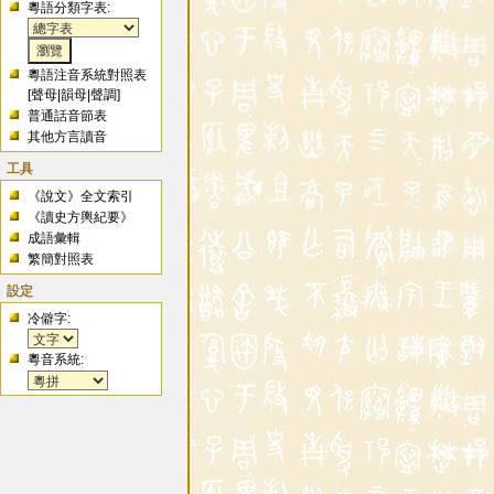
粵語分類字表:
粵語注音系統對照表
[
聲母
|
韻母
|
聲調
]
普通話音節表
其他方言讀音
工具
《說文》全文索引
《讀史方輿紀要》
成語彙輯
繁簡對照表
設定
冷僻字:
粵音系統: