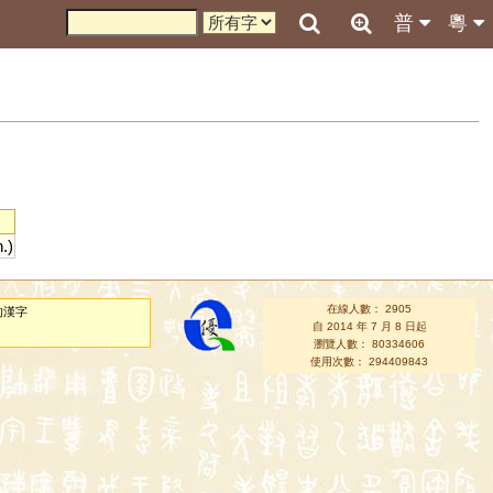
普
粵
h
.)
在線人數： 2905
的漢字
自 2014 年 7 月 8 日起
瀏覽人數： 80334606
使用次數： 294409843