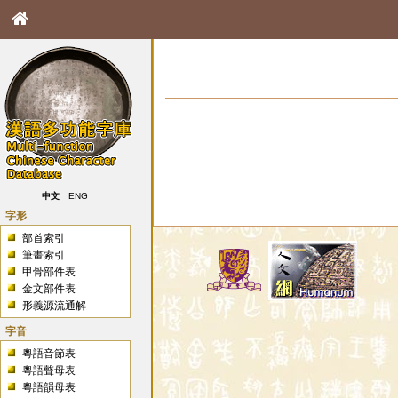
中文
ENG
字形
部首索引
筆畫索引
甲骨部件表
金文部件表
形義源流通解
字音
粵語音節表
粵語聲母表
粵語韻母表