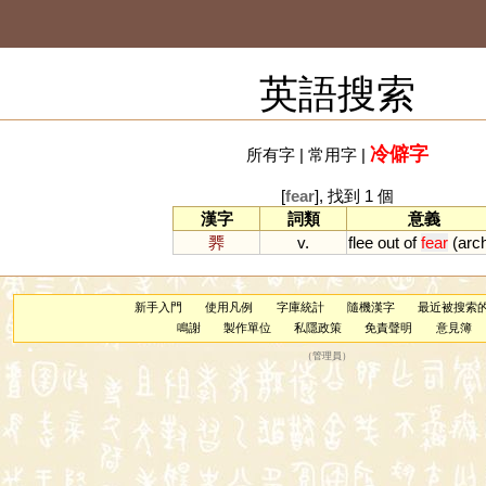
英語搜索
冷僻字
所有字
|
常用字
|
[
fear
], 找到 1 個
漢字
詞類
意義
臩
v.
flee
out
of
fear
(
arc
新手入門
使用凡例
字庫統計
隨機漢字
最近被搜索
鳴謝
製作單位
私隱政策
免責聲明
意見簿
（
管理員
）