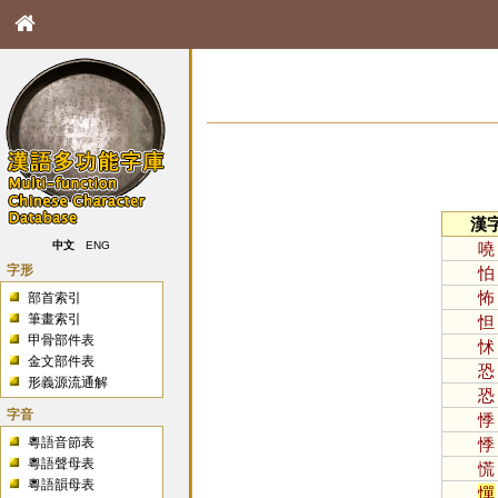
漢
嘵
中文
ENG
字形
怕
怖
部首索引
筆畫索引
怛
甲骨部件表
怵
金文部件表
恐
形義源流通解
恐
字音
悸
粵語音節表
悸
粵語聲母表
慌
粵語韻母表
憚