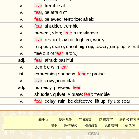
v.
fear
;
tremble
at
v.
fear
,
be
afraid
of
v.
fear
,
be
awed
;
terrorize
;
afraid
v.
fear
;
shudder
,
tremble
v.
prevent
,
stop
;
fear
;
ruin
;
slander
v.
fear
;
respect
;
aviod
;
frighten
;
worry
v.
respect
;
crane
;
shoot
high
up
,
tower
;
jump
up
;
vibra
v.
flee
out
of
fear
(
arch
.)
adj.
fear
;
afraid
;
bashful
v.
tremble
with
fear
int.
expressing
sadness
,
fear
or
praise
v.
fear
;
envy
;
intimidate
adj.
hurriedly
,
pressed
;
fear
v.
shudder
,
quiver
;
vibrate
;
fear
;
tremble
v.
fear
;
delay
;
ruin
,
be
defective
;
lift
up
,
fly
up
;
soar
新手入門
使用凡例
字庫統計
隨機漢字
最近被搜索
鳴謝
製作單位
私隱政策
免責聲明
意見簿
（
管理員
）