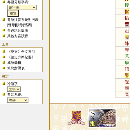
粵語分類字表:
懍
懼
懾
粵語注音系統對照表
栗
[
聲母
|
韻母
|
聲調
]
沮
普通話音節表
其他方言讀音
畏
竦
工具
臩
《說文》全文索引
葸
《讀史方輿紀要》
觫
成語彙輯
繁簡對照表
譆
讋
設定
遑
冷僻字:
顫
騫
粵音系統: