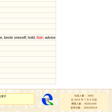
te
,
bestir
oneself
;
hold
;
fear
;
advise
在線人數： 3493
的漢字
自 2014 年 7 月 8 日起
瀏覽人數： 80291408
使用次數： 294330518