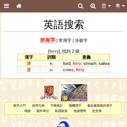
普
粵
英語搜索
所有字
|
常用字
|
冷僻字
[
ferry
], 找到 2 個
漢字
詞類
意義
津
n.
ford
;
ferry
;
stream
;
saliva
渡
v.
cross
,
ferry
新手入門
使用凡例
字庫統計
隨機漢字
最近被搜索的漢字
鳴謝
製作單位
私隱政策
免責聲明
意見簿
（
管理員
）